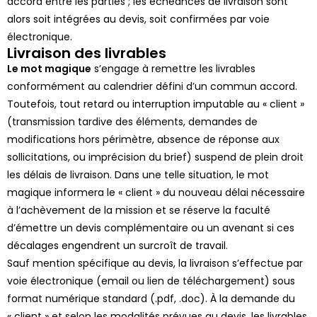
accord entre les parties ; les échéances de livraison sont
alors soit intégrées au devis, soit confirmées par voie
électronique.
Livraison des livrables
Le mot magique
s’engage à remettre les livrables
conformément au calendrier défini d’un commun accord.
Toutefois, tout retard ou interruption imputable au « client »
(transmission tardive des éléments, demandes de
modifications hors périmètre, absence de réponse aux
sollicitations, ou imprécision du brief) suspend de plein droit
les délais de livraison. Dans une telle situation, l
e mot
magique
informera le « client » du nouveau délai nécessaire
à l’achèvement de la mission et se réserve la faculté
d’émettre un devis complémentaire ou un avenant si ces
décalages engendrent un surcroît de travail.
Sauf mention spécifique au devis, la livraison s’effectue par
voie électronique (email ou lien de téléchargement) sous
format numérique standard (.pdf, .doc). À la demande du
« client » et selon les modalités prévues au devis, les livrables