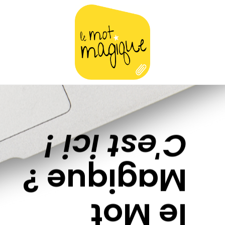
C'est ici !
Magique ?
le Mot